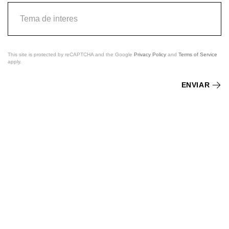
This site is protected by reCAPTCHA and the Google
Privacy Policy
and
Terms of Service
apply.
ENVIAR