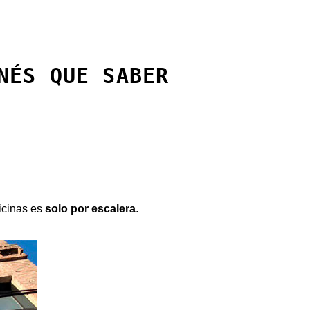
NÉS QUE SABER
ficinas es
solo por escalera
.