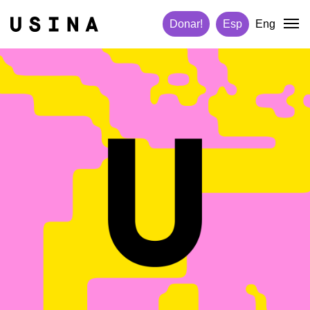
Donar!
Esp
Eng