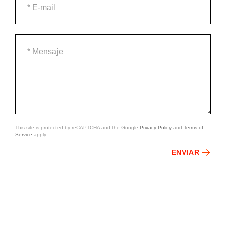
This site is protected by reCAPTCHA and the Google
Privacy Policy
and
Terms of
Service
apply.
ENVIAR