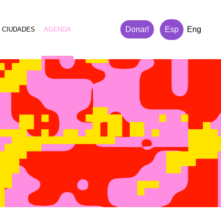
Donar!
Esp
Eng
 CIUDADES
AGENDA